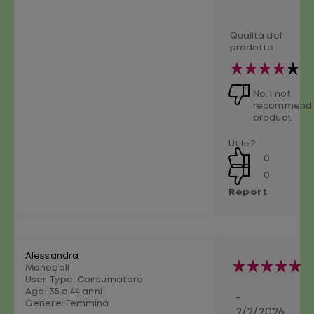
Qualità del
prodotto
No, I not
recommend 
product
Utile?
0
0
Report
Alessandra
Monopoli
User Type: Consumatore
Age:
35 a 44 anni
-
Genere:
Femmina
2/2/2026