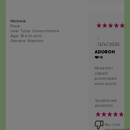
Michele
Pace
User Type: Consumatore
Age:
18 a 24 anni
-
Genere:
Maschio
12/4/2025
ADOROH
❤️🥑
Mi sento i
capelli
profondam
ente nutriti
Qualità del
prodotto
No, I not
recommend 