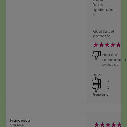
facile
applicazion
e
Qualità del
prodotto
No, I not
recommend 
product
Utile?
0
0
Report
Francesca
Varese