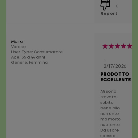
0
Report
Moira
Varese
User Type: Consumatore
Age:
35 a 44 anni
-
Genere:
Femmina
2/17/2026
PRODOTTO
ECCELLENTE
Mi sono
trovata
subito
bene olio
non unto
ma molto
nutriente.
Da usare
spesso.