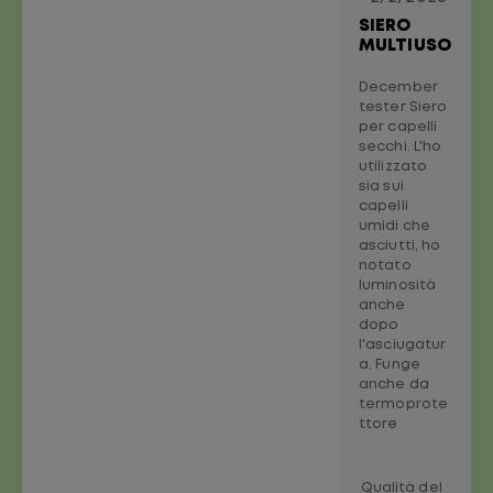
SIERO
MULTIUSO
December
tester Siero
per capelli
secchi. L'ho
utilizzato
sia sui
capelli
umidi che
asciutti, ho
notato
luminosità
anche
dopo
l'asciugatur
a. Funge
anche da
termoprote
ttore
Qualità del