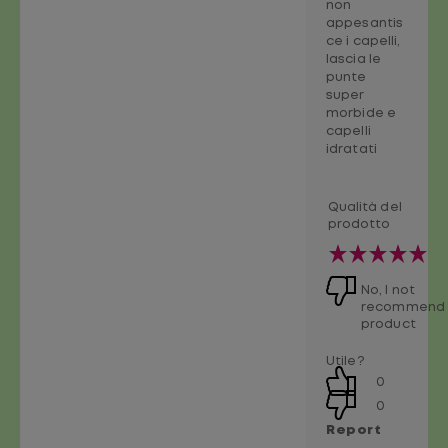
non
appesantis
ce i capelli,
lascia le
punte
super
morbide e
capelli
idratati
Qualità del
prodotto
No, I not
recommend 
product
Utile?
0
0
Report