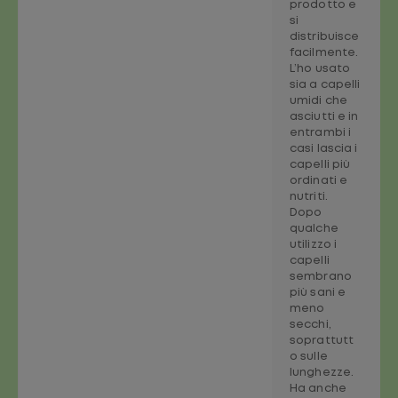
prodotto e
si
distribuisce
facilmente.
L’ho usato
sia a capelli
umidi che
asciutti e in
entrambi i
casi lascia i
capelli più
ordinati e
nutriti.
Dopo
qualche
utilizzo i
capelli
sembrano
più sani e
meno
secchi,
soprattutt
o sulle
lunghezze.
Ha anche