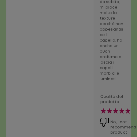
da subito,
mi piace
molto la
texture
perché non
appesantis
ce il
capello. ha
anche un
buon
profumo e
lascia i
capelli
morbidi e
luminosi
Qualità del
prodotto
No, I not
recommend 
product