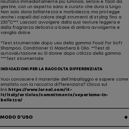
risultano immediatamente più luminosi, setosi e facili da
gestire, con un aspetto sano e curato che dura a lungo.
Non solo dona brillantezza e morbidezza, ma protegge
anche i capelli dal calore degli strumenti di styling fino a
230°C***. Lasciati avvolgere dalla sua texture leggera e
dalla fragranza delicata a base di ambra avvolgente e
vaniglia dolce.
*Test strumentale dopo uso della gamma Food For Soft
Shampoo, Conditioner O Maschera & Olio. **Test di
autovalutazione su 51 donne dopo utilizzo della gamma.
***Test strumentale.
INDICAZIONI PER LA RACCOLTA DIFFERENZIATA
Vuoi conoscere il materiale dell’imballaggio e sapere come
smaltirlo con la raccolta differenziata? Clicca sul
link
https://www.loreal.com/it-
it/italy/articles/commitments/separiamo-in-
bellezza/
+
MODO D'USO