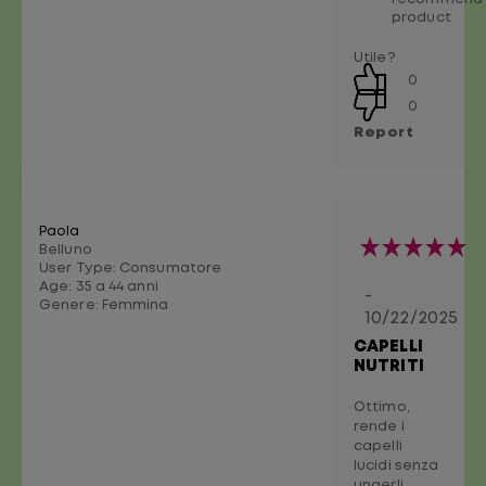
product
Utile?
0
0
Report
Paola
Belluno
User Type: Consumatore
Age:
35 a 44 anni
-
Genere:
Femmina
10/22/2025
CAPELLI
NUTRITI
Ottimo,
rende i
capelli
lucidi senza
ungerli,