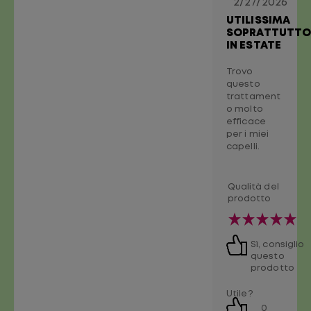
2/27/2026
UTILISSIMA
SOPRATTUTT
IN ESTATE
Trovo
questo
trattament
o molto
efficace
per i miei
capelli.
Qualità del
prodotto
Sì, consiglio
questo
prodotto
Utile?
0