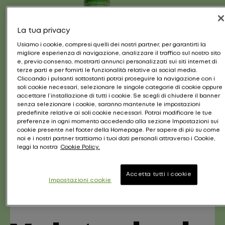
La tua privacy
Usiamo i cookie, compresi quelli dei nostri partner, per garantirti la
migliore esperienza di navigazione, analizzare il traffico sul nostro sito
e, previo consenso, mostrarti annunci personalizzati sui siti internet di
FOOD FOR SOFT
FO
terze parti e per fornirti le funzionalità relative ai social media.
Cliccando i pulsanti sottostanti potrai proseguire la navigazione con i
Food for Soft Shampoo
Food F
soli cookie necessari, selezionare le singole categorie di cookie oppure
accettare l’installazione di tutti i cookie. Se scegli di chiudere il banner
senza selezionare i cookie, saranno mantenute le impostazioni
predefinite relative ai soli cookie necessari. Potrai modificare le tue
Shampoo idratante con olio di
Condition
preferenze in ogni momento accedendo alla sezione Impostazioni sui
avocado e acido ialuronico per capelli
Avocado + A
cookie presente nel footer della Homepage. Per sapere di più su come
noi e i nostri partner trattiamo i tuoi dati personali attraverso i Cookie,
secchi.
leggi la nostra
Cookie Policy.
5
(79)
Accetta tutti i cookie
Impostazioni cookie