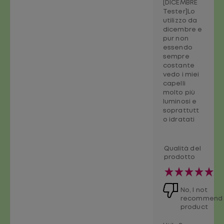
[DICEMBRE
Tester]​ Lo
utilizzo da
dicembre e
pur non
essendo
sempre
costante
vedo i miei
capelli
molto più
luminosi e
soprattutt
o idratati
Qualità del
prodotto
No, I not
recommend 
product