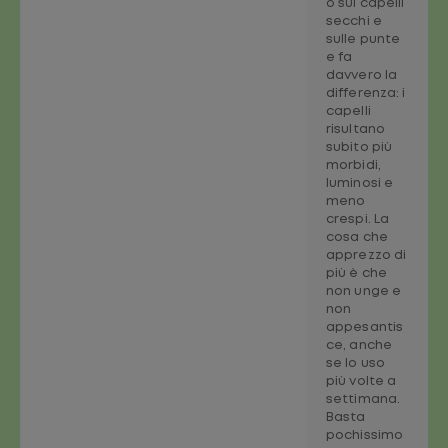
o sui capelli
secchi e
sulle punte
e fa
davvero la
differenza: i
capelli
risultano
subito più
morbidi,
luminosi e
meno
crespi. La
cosa che
apprezzo di
più è che
non unge e
non
appesantis
ce, anche
se lo uso
più volte a
settimana.
Basta
pochissimo