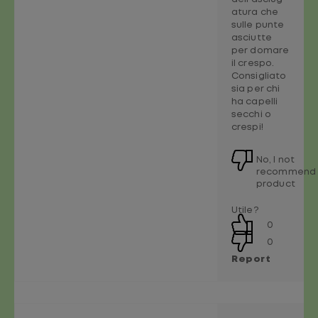
atura che
sulle punte
asciutte
per domare
il crespo.
Consigliato
sia per chi
ha capelli
secchi o
crespi!
No, I not
recommend 
product
Utile?
0
0
Report