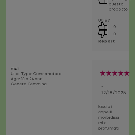
questo
prodotto
Utile?
0
0
Report
meli
User Type: Consumatore
Age:
18 a 24 anni
Genere:
Femmina
-
12/18/2025
lascia i
capelli
morbidissi
mi e
profumati