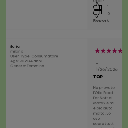
Utile?
1
0
Report
ilaria
milano
User Type: Consumatore
Age:
35 a 44 anni
-
Genere:
Femmina
1/26/2026
TOP
Ho provato
l’Olio Food
For Soft di
Matrix e mi
è piaciuto
molto. Lo
uso
soprattutt