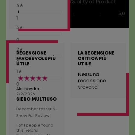
Quality of Product
4
★
5,0 out of 5 stars
5,0
1
3
★
0
2
★
RECENSIONE
LA RECENSIONE
FAVOREVOLE PIÙ
CRITICA PIÙ
0
UTILE
UTILE
1
★
Nessuna
recensione
0
trovata
Alessandra
-
2/2/2026
SIERO MULTIUSO
December tester Siero per capelli secchi. L'ho utilizzato sia sui capelli umidi che asciutti, ho notato luminosità anche dopo l'asciugatura. Funge anche da termoprotettore
Show Full Review
1 of 1 people found
this helpful