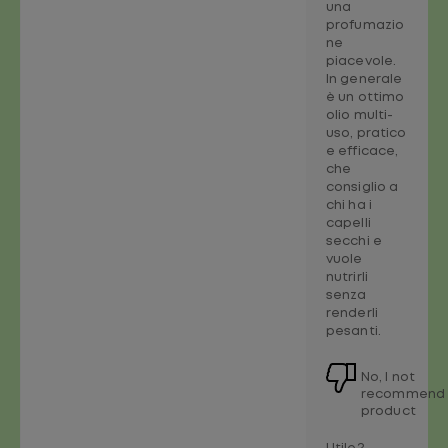
una
profumazio
ne
piacevole.
In generale
è un ottimo
olio multi-
uso, pratico
e efficace,
che
consiglio a
chi ha i
capelli
secchi e
vuole
nutrirli
senza
renderli
pesanti.
No, I not
recommend 
product