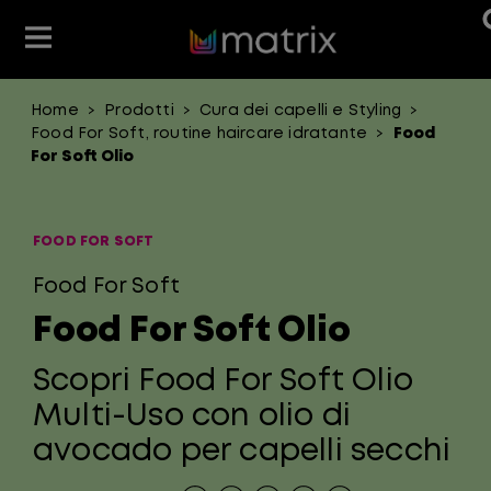
Entra nella nostra community
Home
Prodotti
Cura dei capelli e Styling
>
>
>
Prodotti
Prodotti
Food For Soft, routine haircare idratante
Food
>
For Soft Olio
Bisogni
Bisogni
Gamme
Gamme
FOOD FOR SOFT
Food For Soft
Food For Soft Olio
Scopri Food For Soft Olio
Multi-Uso con olio di
avocado per capelli secchi