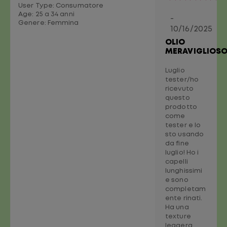
User Type: Consumatore
Age:
25 a 34 anni
-
Genere:
Femmina
10/16/2025
OLIO
MERAVIGLIOS
Luglio
tester/ho
ricevuto
questo
prodotto
come
tester e lo
sto usando
da fine
luglio! Ho i
capelli
lunghissimi
e sono
completam
ente rinati.
Ha una
texture
leggera