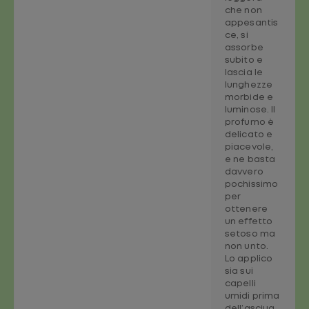
che non
appesantis
ce, si
assorbe
subito e
lascia le
lunghezze
morbide e
luminose. Il
profumo è
delicato e
piacevole,
e ne basta
davvero
pochissimo
per
ottenere
un effetto
setoso ma
non unto.
Lo applico
sia sui
capelli
umidi prima
dell’asciug