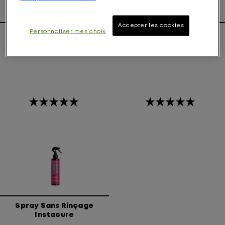
Accepter les cookies
Personnaliser mes choix
Shampoing Instacure
Après-Shampoing
Instacure
Spray Sans Rinçage
Instacure