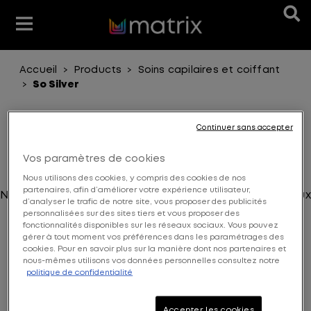
Accueil
Products
Soins capilaires et coiffant
>
>
Produits Techniques
Types de produits
Types de produits
Espace pro
So Silver
>
A propos de la coloration
Bénéfices
Besoins
Access
Continuer sans accepter
Nous Trouver
Gammes
Gammes
So Silver
Vos paramètres de cookies
Nous Contacter
Nous utilisons des cookies, y compris des cookies de nos
partenaires, afin d’améliorer votre expérience utilisateur,
Neutralise les reflets indésirables jaunes des cheveux
d’analyser le trafic de notre site, vous proposer des publicités
blancs et gris.
personnalisées sur des sites tiers et vous proposer des
fonctionnalités disponibles sur les réseaux sociaux. Vous pouvez
gérer à tout moment vos préférences dans les paramétrages des
1
Produits
cookies. Pour en savoir plus sur la manière dont nos partenaires et
nous-mêmes utilisons vos données personnelles consultez notre
politique de confidentialité
Accepter les cookies