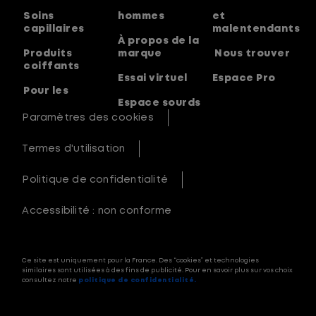
Soins
hommes
et
capillaires
malentendants
À propos de la
Produits
marque
Nous trouver
coiffants
Essai virtuel
Espace Pro
Pour les
Espace sourds
Paramètres des cookies
Termes d'utilisation
Politique de confidentialité
Accessibilité : non conforme
Ce site est uniquement pour la France. Des “cookies” et technologies
similaires sont utilisées à des fins de publicité. Pour en savoir plus sur vos choix
consultez notre
politique de confidentialité.